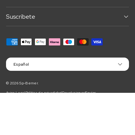
Suscríbete
Formas de pago aceptadas
Idioma
Español
© 2026
Sp-Berner
.
Aviso Legal
Política de privadidad
Devoluciones
Envíos
Términos de servicio