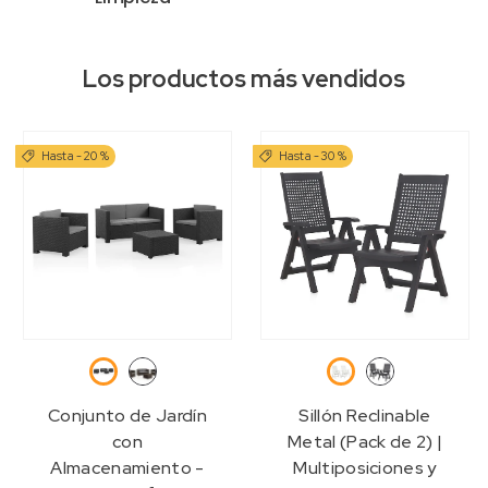
Los productos más vendidos
Hasta -20 %
Hasta -30 %
Grafito
Blanco
Wengué
Antracita
Conjunto de Jardín
Sillón Reclinable
con
Metal (Pack de 2) |
Almacenamiento -
Multiposiciones y